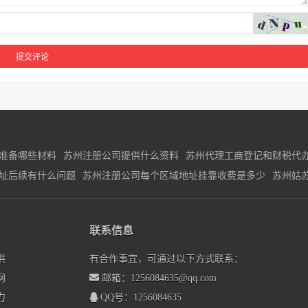
准备哪些材料
苏州注册公司提供什么资料
苏州代理工商登记和财税代
址后续有什么问题
苏州注册公司每个区域地址挂靠收费是多少
苏州姑
联系信息
供
有合作事宜，可通过以下方式联系：
网
邮箱：1256084635@qq.com
力
QQ号：1256084635