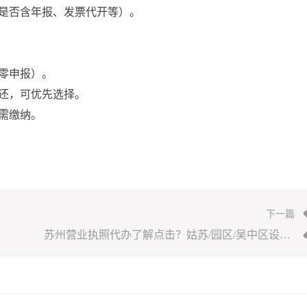
是否含年报、发票代开等）。
零申报）。
还，可优先选择。
需缴纳。
下一篇
苏州营业执照代办了解点击？姑苏/园区/吴中区设立资料+地址挂靠费用/代理记账88元起做？