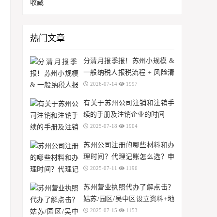
收藏
热门文章
分清月报季报！苏州小规模 &
一般纳税人报税流程 + 风险清
单
2026-07-14
1997
有关于苏州公司注销和注销手
续的手册及注销企业的时间
2025-07-18
1904
苏州公司注册的哪些材料和办
理时间？代理记账怎么选？申
报步骤有哪些？
2025-07-11
1196
苏州营业执照代办了解点击？
姑苏/园区/吴中区设立资料+地
址挂靠费用/代理记账88元起
2025-07-15
1153