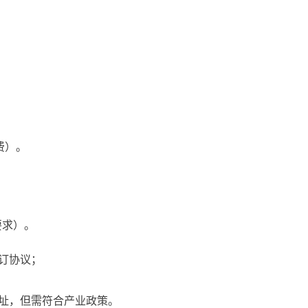
费）。
要求）。
订协议；
址，但需符合产业政策。