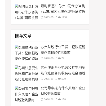
做？
限时优惠！苏州0元代办咨询
+姑苏/园区执照办理/地址挂靠
+记账0元起？
2025-07-15
1134
推荐文章
苏州财税行业干货：记账报税
操作流程的避坑指南
2026-07-10
72
苏州注册营业执照和挂靠地址
及代账服务的收费标准会随着
时间变化吗？
2025-11-19
520
公司零申报有什么风险？企业
财税避坑指南
2026-06-15
178