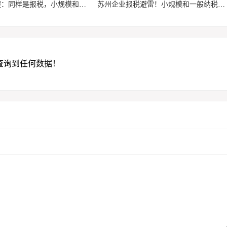
苏州财税提醒：同样是报税，小规模和一般纳税人千万不能混为一谈
苏州企业报税避雷！小规模和一般纳税人申报差别巨大，搞错容易罚款
查询到任何数据！