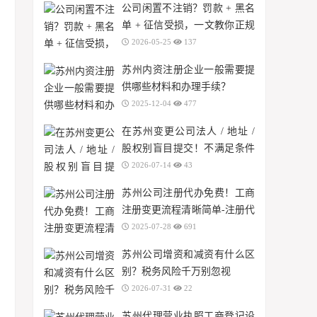
公司闲置不注销？罚款 + 黑名
单 + 征信受损，一文教你正规
注销
2026-05-25
137
苏州内资注册企业一般需要提
供哪些材料和办理手续？
2025-12-04
477
在苏州变更公司法人 / 地址 /
股权别盲目提交！不满足条件
审核直接驳回
2026-07-14
43
苏州公司注册代办免费！工商
注册变更流程清晰简单-注册代
账苏州最低费用？
2025-07-28
691
苏州公司增资和减资有什么区
别？税务风险千万别忽视
2026-07-31
22
苏州代理营业执照工商登记设